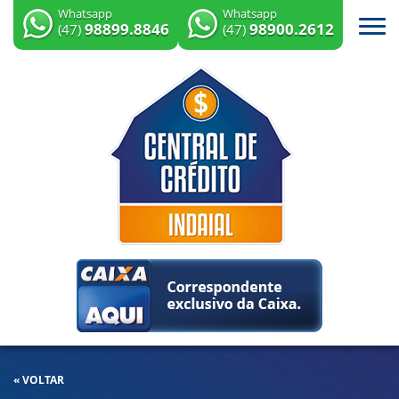
Whatsapp
Whatsapp
98899.8846
98900.2612
(47)
(47)
« VOLTAR